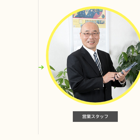
カナディアン・ソーラー CS6.2-48TM-450
Qセルズ Q.TRON M-G2.4+
V2H
長州産業 スマートPVエボ
蓄電池 ニチコン EVパワーステーション
営業スタッフ