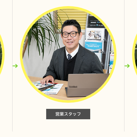
POWER DEPO® H
Smart PV multi CB-LM
DAIKIN EQX46YFV
三菱 SRT-P556UB
営業スタッフ